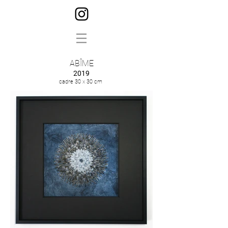
ABÎME
2019
cadre 30 x 30 cm