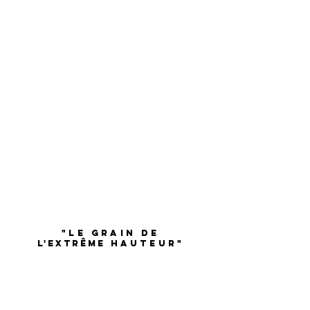
1/1
1/2
"lE GRAIN DE
L'Extrême
hauteur"