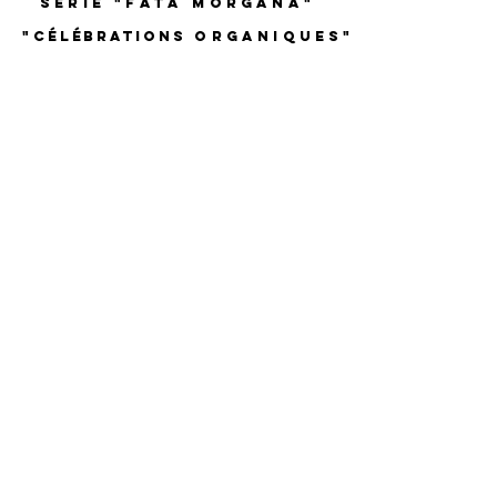
serie "fata morgana"
"
célébrations
organiques"
1/1
"variations
cellulaires"