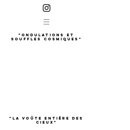
"ONdulations et
souffles cosmiques"
1/1
"la voûte entière des
cieux"